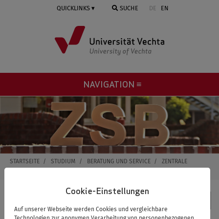
Springe
QUICKLINKS
SUCHE
DE
EN
zum
Inhalt
NAVIGATION ≡
STARTSEITE
STUDIUM
BERATUNG UND SERVICE
ZENTRALE
STUDIENBERATUNG
ZSB_KONTAKTDATEN
Cookie-Einstellungen
Studium
Auf unserer Webseite werden Cookies und vergleichbare
Technologien zur anonymen Verarbeitung von personenbezogenen