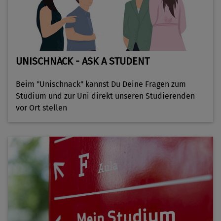
"D
Zu
Un
H
(H
UNISCHNACK - ASK A STUDENT
Ve
Pe
Beim "Unischnack" kannst Du Deine Fragen zum
B
Studium und zur Uni direkt unseren Studierenden
(M
vor Ort stellen
Ve
W
"
ge
n
w
(B
A
fü