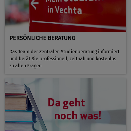
S
(b
Ve
S
(Z
Ve
PERSÖNLICHE BERATUNG
Das Team der Zentralen Studienberatung informiert
und berät Sie professionell, zeitnah und kostenlos
zu allen Fragen