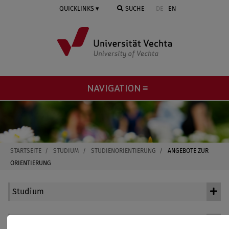
Springe
QUICKLINKS
SUCHE
DE
EN
zum
Inhalt
NAVIGATION ≡
STARTSEITE
STUDIUM
STUDIENORIENTIERUNG
ANGEBOTE ZUR
ORIENTIERUNG
Studium
Kontakt