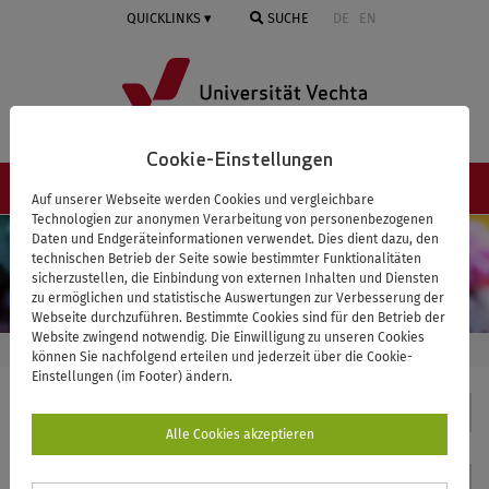
Springe
QUICKLINKS
SUCHE
DE
EN
zum
Inhalt
Cookie-Einstellungen
NAVIGATION ≡
Auf unserer Webseite werden Cookies und vergleichbare
Technologien zur anonymen Verarbeitung von personenbezogenen
Daten und Endgeräteinformationen verwendet. Dies dient dazu, den
technischen Betrieb der Seite sowie bestimmter Funktionalitäten
sicherzustellen, die Einbindung von externen Inhalten und Diensten
zu ermöglichen und statistische Auswertungen zur Verbesserung der
Webseite durchzuführen. Bestimmte Cookies sind für den Betrieb der
Website zwingend notwendig. Die Einwilligung zu unseren Cookies
STARTSEITE
SOZIALE ARBEIT
TEAM
BRUNS, STEFANIE
können Sie nachfolgend erteilen und jederzeit über die Cookie-
Einstellungen (im Footer) ändern.
Soziale Arbeit
Alle Cookies akzeptieren
Kontakt