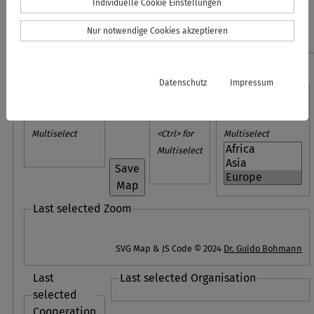
Individuelle Cookie Einstellungen
Nur notwendige Cookies akzeptieren
Loading data... Please wait...
Zoom to
Zoom to
Zoom to
Datenschutz
Impressum
Cooperation
Country
Continent
Press <Ctrl> for
Press
Press <Ctrl> for
Multiselect
<Ctrl> for
Multiselect
Multiselect
Save
Map
Last selected Zoom
SVG Map & JS Code © 2024
Dr. Guido Bohmann
Last
Last selected Organisation
selected
Cooperation