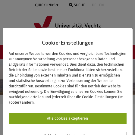
Springe
QUICKLINKS
SUCHE
DE
EN
zum
Inhalt
Cookie-Einstellungen
NAVIGATION ≡
Auf unserer Webseite werden Cookies und vergleichbare Technologien
zur anonymen Verarbeitung von personenbezogenen Daten und
Endgeräteinformationen verwendet. Dies dient dazu, den technischen
Betrieb der Seite sowie bestimmter Funktionalitäten sicherzustellen,
die Einbindung von externen Inhalten und Diensten zu ermöglichen
und statistische Auswertungen zur Verbesserung der Webseite
durchzuführen. Bestimmte Cookies sind für den Betrieb der Website
zwingend notwendig. Die Einwilligung zu unseren Cookies können Sie
nachfolgend erteilen und jederzeit über die Cookie-Einstellungen (im
STARTSEITE
VISTRA
PROJEKTE
KOOPERATIONEN
Footer) ändern.
VISTRA
Alle Cookies akzeptieren
Kontakt