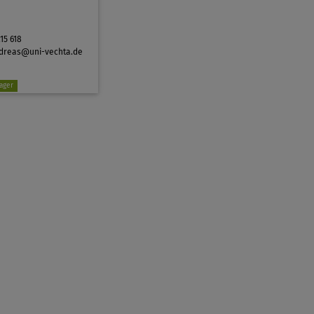
.15 618
ndreas@uni-vechta.de
ager
smanager