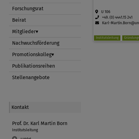
Forschungsrat
U 106
+49. (0) 4441.15 241
Beirat
Karl-Martin.Born@un
Mitglieder
Institutsleitung
Gründungs
Direktor
Gründungsmitglied
Nachwuchsförderung
Promotionskolleg
Publikationsreihen
Stellenangebote
Kontakt
Prof. Dr. Karl Martin Born
Institutsleitung