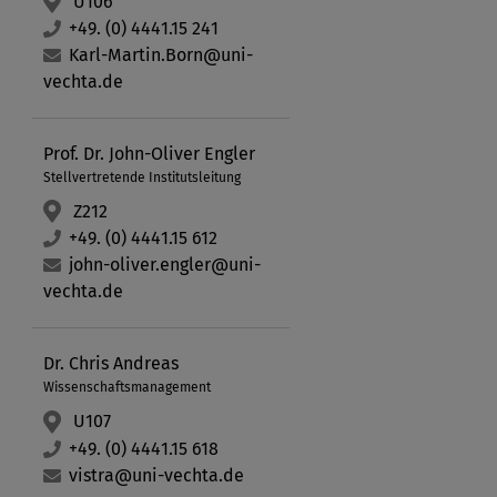
U106
+49. (0) 4441.15 241
Karl-Martin.Born@uni-
vechta.de
Prof. Dr. John-Oliver Engler
Stellvertretende Institutsleitung
Z212
+49. (0) 4441.15 612
john-oliver.engler@uni-
vechta.de
Dr. Chris Andreas
Wissenschaftsmanagement
U107
+49. (0) 4441.15 618
vistra@uni-vechta.de