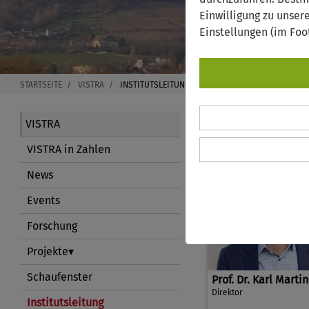
Einwilligung zu unser
Einstellungen (im Foo
STARTSEITE
VISTRA
INSTITUTSLEITUNG
VISTRA Ins
VISTRA
VISTRA in Zahlen
News
Events
Forschung
Projekte
Schaufenster
Prof. Dr. Karl Marti
Direktor
Institutsleitung