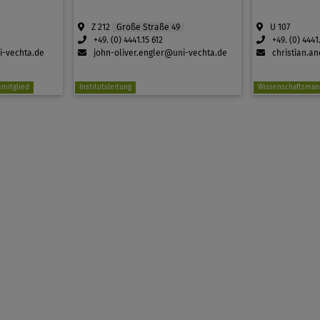
Z 212
Große Straße 49
U 107
+49. (0) 4441.15 612
+49. (0) 4441
i-vechta.de
john-oliver.engler@uni-vechta.de
christian.a
mitglied
Institutsleitung
Wissenschaftsman
Stellvertretender Direktor
Wissenschaft