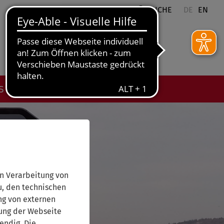
QUICKLINKS
SUCHE
DE
EN
ES
n Verarbeitung von
, den technischen
ng von externen
rung der Webseite
endig. Die