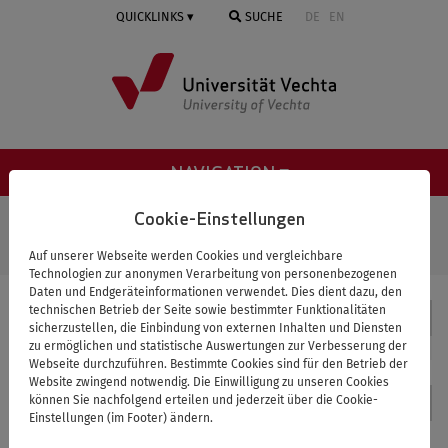
Springe
QUICKLINKS
SUCHE
DE
EN
zum
Inhalt
NAVIGATION ≡
STARTSEITE
VERBUND TRANSFORMATIONSFORSCHUNG AGRAR
Cookie-Einstellungen
NIEDERSACHSEN (TRAFO:AGRAR)
TRAFO:PROJEKTE
AKTUELLE
Auf unserer Webseite werden Cookies und vergleichbare
PROJEKTE
AGRIFOOD_ONEHEALTH
Technologien zur anonymen Verarbeitung von personenbezogenen
Daten und Endgeräteinformationen verwendet. Dies dient dazu, den
technischen Betrieb der Seite sowie bestimmter Funktionalitäten
Verbund Transformationsforschung agrar
sicherzustellen, die Einbindung von externen Inhalten und Diensten
Niedersachsen (trafo:agrar)
zu ermöglichen und statistische Auswertungen zur Verbesserung der
Webseite durchzuführen. Bestimmte Cookies sind für den Betrieb der
Website zwingend notwendig. Die Einwilligung zu unseren Cookies
Kontakt
können Sie nachfolgend erteilen und jederzeit über die Cookie-
Einstellungen (im Footer) ändern.