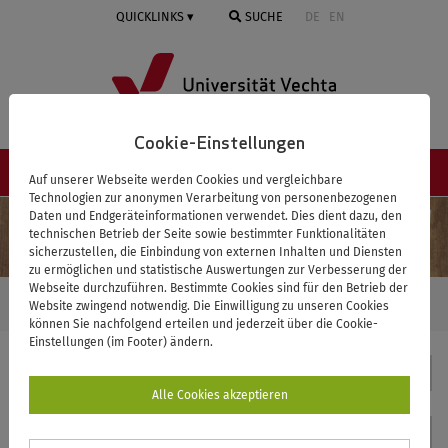
Springe
QUICKLINKS
SUCHE
DE
EN
zum
Inhalt
Cookie-Einstellungen
NAVIGATION ≡
Auf unserer Webseite werden Cookies und vergleichbare
Technologien zur anonymen Verarbeitung von personenbezogenen
Daten und Endgeräteinformationen verwendet. Dies dient dazu, den
technischen Betrieb der Seite sowie bestimmter Funktionalitäten
sicherzustellen, die Einbindung von externen Inhalten und Diensten
zu ermöglichen und statistische Auswertungen zur Verbesserung der
Webseite durchzuführen. Bestimmte Cookies sind für den Betrieb der
STARTSEITE
MATHEMATIK
FACHNETZ
CONCEPT MAP
DIE
Website zwingend notwendig. Die Einwilligung zu unseren Cookies
KERNASPEKTE UND IHRE VERNETZUNGEN
können Sie nachfolgend erteilen und jederzeit über die Cookie-
Einstellungen (im Footer) ändern.
Mathematik
Alle Cookies akzeptieren
Kontakt