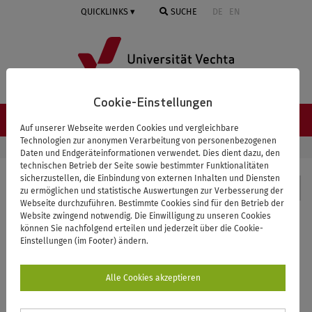
Springe
QUICKLINKS
SUCHE
DE
EN
zum
Inhalt
Cookie-Einstellungen
NAVIGATION ≡
Auf unserer Webseite werden Cookies und vergleichbare
Technologien zur anonymen Verarbeitung von personenbezogenen
STARTSEITE
GEOGRAPHIE
NATALIA KIRCHNER
Daten und Endgeräteinformationen verwendet. Dies dient dazu, den
technischen Betrieb der Seite sowie bestimmter Funktionalitäten
sicherzustellen, die Einbindung von externen Inhalten und Diensten
Geographie
zu ermöglichen und statistische Auswertungen zur Verbesserung der
Webseite durchzuführen. Bestimmte Cookies sind für den Betrieb der
Website zwingend notwendig. Die Einwilligung zu unseren Cookies
Natalia Kirchner
können Sie nachfolgend erteilen und jederzeit über die Cookie-
Einstellungen (im Footer) ändern.
Sekretariat
Alle Cookies akzeptieren
Kontakt
Universität Vechta