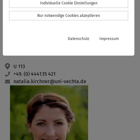
Individuelle Cookie Einstellungen
Fakultät II - Geographie
Postfach 1553
Nur notwendige Cookies akzeptieren
D-49364 Vechta
Besucheradresse:
Datenschutz
Impressum
Universitätsstraße 5
D-49377 Vechta
U 113
+49. (0) 4441.15 421
natalia.kirchner@uni-vechta.de