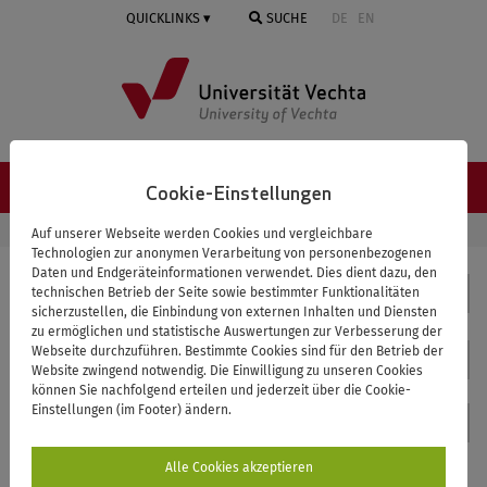
Springe
QUICKLINKS
SUCHE
DE
EN
zum
Inhalt
NAVIGATION ≡
Cookie-Einstellungen
STARTSEITE
GEOGRAPHIE
KONTAKT
Auf unserer Webseite werden Cookies und vergleichbare
Technologien zur anonymen Verarbeitung von personenbezogenen
Daten und Endgeräteinformationen verwendet. Dies dient dazu, den
Geographie
technischen Betrieb der Seite sowie bestimmter Funktionalitäten
sicherzustellen, die Einbindung von externen Inhalten und Diensten
zu ermöglichen und statistische Auswertungen zur Verbesserung der
Webseite durchzuführen. Bestimmte Cookies sind für den Betrieb der
Kontakt
Website zwingend notwendig. Die Einwilligung zu unseren Cookies
können Sie nachfolgend erteilen und jederzeit über die Cookie-
Einstellungen (im Footer) ändern.
Kontakt
Alle Cookies akzeptieren