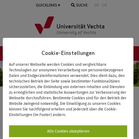
Springe
QUICKLINKS
SUCHE
DE
EN
zum
Inhalt
Cookie-Einstellungen
NAVIGATION ≡
Auf unserer Webseite werden Cookies und vergleichbare
Technologien zur anonymen Verarbeitung von personenbezogenen
Daten und Endgeräteinformationen verwendet. Dies dient dazu, den
technischen Betrieb der Seite sowie bestimmter Funktionalitäten
sicherzustellen, die Einbindung von externen Inhalten und Diensten
zu ermöglichen und statistische Auswertungen zur Verbesserung der
Webseite durchzuführen. Bestimmte Cookies sind für den Betrieb der
Graduiertenzentrum
Website zwingend notwendig. Die Einwilligung zu unseren Cookies
© Universität Vechta
können Sie nachfolgend erteilen und jederzeit über die Cookie-
Einstellungen (im Footer) ändern.
STARTSEITE
GRADUIERTENZENTRUM
HABILITATION
KUMULATIVE
Alle Cookies akzeptieren
HABILITATIONEN DER FAKULTÄT I