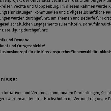
as Teilprojekt der Universität Vechta war das Oldenburger Mü
kreisen Vechta und Cloppenburg. Im diesem Rahmen wurde K
ungseinrichtungen, kommunalen und zivilgesellschaftliche P
ungen wurden durchgeführt, um Themen und Bedarfe für Forsc
ilgesellschaftlichen Engagements zu ermitteln. Daraufhin wurd
er Beteiligung durchgeführt:
usik und Demenz'
eimat und Ortsgeschichte'
nklusionskonzept für die Klassensprecher*innenwahl für inklusi
nisse:
 Initiativen und Vereinen, kommunalen Einrichtungen, Schül
ern wurden an den drei Hochschulen im Verbund regionale Proj