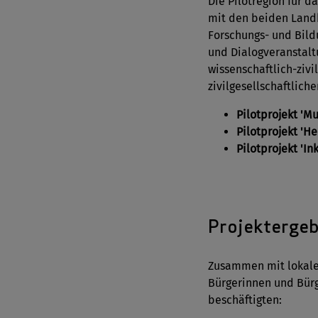
Die Pilotregion für d
mit den beiden Land
Forschungs- und Bild
und Dialogveranstalt
wissenschaftlich-ziv
zivilgesellschaftlich
Pilotprojekt 'M
Pilotprojekt 'H
Pilotprojekt 'I
Projektergeb
Zusammen mit lokalen
Bürgerinnen und Bürg
beschäftigten: