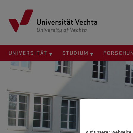
Springe
zum
Inhalt
UNIVERSITÄT
STUDIUM
FORSCHU
Auf unserer Webseite