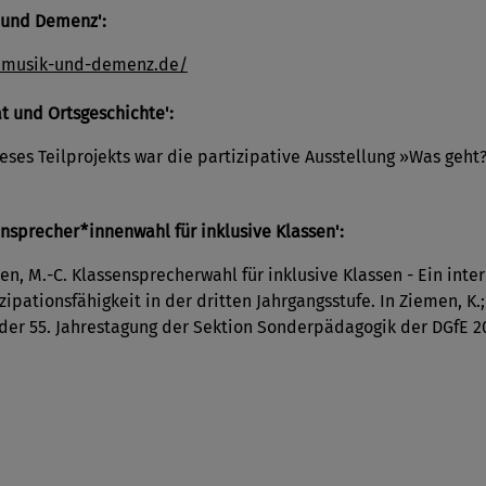
k und Demenz':
l.musik-und-demenz.de/
at und Ortsgeschichte':
ieses Teilprojekts war die partizipative Ausstellung »Was ge
ensprecher*innenwahl für inklusive Klassen':
n, M.-C. Klassensprecherwahl für inklusive Klassen - Ein inte
ipationsfähigkeit in der dritten Jahrgangsstufe. In Ziemen, K.;
 der 55. Jahrestagung der Sektion Sonderpädagogik der DGfE 2