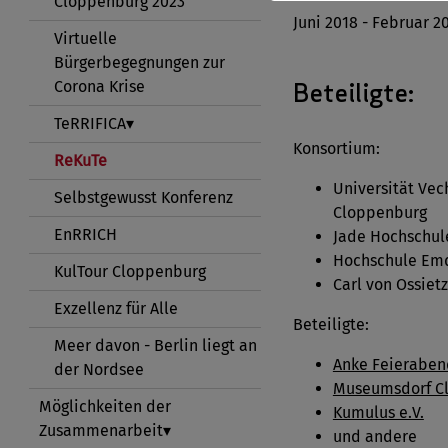
Cloppenburg 2023
Juni 2018 - Februar 2
Virtuelle
Bürgerbegegnungen zur
Beteiligte:
Corona Krise
TeRRIFICA
Konsortium:
ReKuTe
Universität Vec
Selbstgewusst Konferenz
Cloppenburg
EnRRICH
Jade Hochschule
Hochschule Emd
KulTour Cloppenburg
Carl von Ossiet
Exzellenz für Alle
Beteiligte:
Meer davon - Berlin liegt an
Anke Feieraben
der Nordsee
Museumsdorf C
Möglichkeiten der
Kumulus e.V.
Zusammenarbeit
und andere