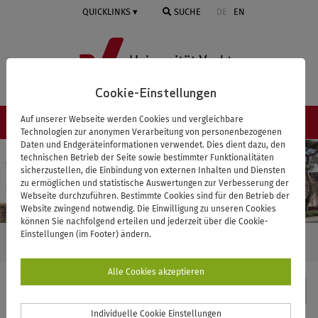
Springe
QUICKLINKS
SUCHE
DE
EN
zum
Inhalt
Cookie-Einstellungen
Auf unserer Webseite werden Cookies und vergleichbare
NAVIGATION ≡
Technologien zur anonymen Verarbeitung von personenbezogenen
Daten und Endgeräteinformationen verwendet. Dies dient dazu, den
technischen Betrieb der Seite sowie bestimmter Funktionalitäten
sicherzustellen, die Einbindung von externen Inhalten und Diensten
zu ermöglichen und statistische Auswertungen zur Verbesserung der
Webseite durchzuführen. Bestimmte Cookies sind für den Betrieb der
Website zwingend notwendig. Die Einwilligung zu unseren Cookies
können Sie nachfolgend erteilen und jederzeit über die Cookie-
Einstellungen (im Footer) ändern.
STARTSEITE
SCIENCE-SHOP
MÖGLICHKEITEN DER ZUSAMMENARBEIT
... FÜR BÜRGERINNEN UND BÜRGER
Alle Cookies akzeptieren
Science-Shop
Individuelle Cookie Einstellungen