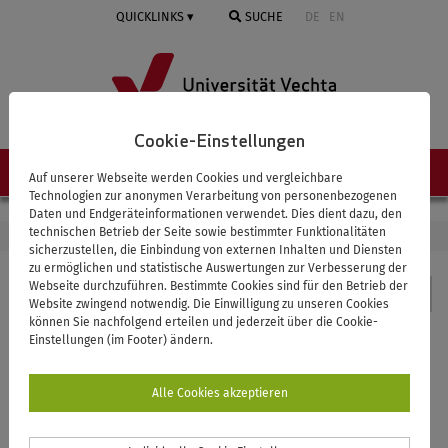
Springe
QUICKLINKS
SUCHE
DE
EN
zum
Inhalt
Cookie-Einstellungen
NAVIGATION ≡
Auf unserer Webseite werden Cookies und vergleichbare
Technologien zur anonymen Verarbeitung von personenbezogenen
Daten und Endgeräteinformationen verwendet. Dies dient dazu, den
technischen Betrieb der Seite sowie bestimmter Funktionalitäten
STARTSEITE
RECHENZENTRUM
IT-SICHERHEIT
SICHERHEITS-ABC
sicherzustellen, die Einbindung von externen Inhalten und Diensten
zu ermöglichen und statistische Auswertungen zur Verbesserung der
Webseite durchzuführen. Bestimmte Cookies sind für den Betrieb der
Rechenzentrum
Website zwingend notwendig. Die Einwilligung zu unseren Cookies
können Sie nachfolgend erteilen und jederzeit über die Cookie-
Einstellungen (im Footer) ändern.
Sicherheits-ABC
Alle Cookies akzeptieren
Um die Ausbreitung von Schadsoftware zu verhindern,
beziehungsweise diese zu entfernen, ist es notwendig,