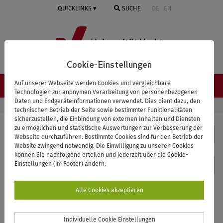
Springe
QUICKLINKS
SUCHE
DE
EN
zum
Inhalt
Cookie-Einstellungen
Auf unserer Webseite werden Cookies und vergleichbare
NAVIGATION ≡
Technologien zur anonymen Verarbeitung von personenbezogenen
Daten und Endgeräteinformationen verwendet. Dies dient dazu, den
STARTSEITE
BIOLOGIE
SPRECHER*INNEN
technischen Betrieb der Seite sowie bestimmter Funktionalitäten
sicherzustellen, die Einbindung von externen Inhalten und Diensten
zu ermöglichen und statistische Auswertungen zur Verbesserung der
Biologie
Webseite durchzuführen. Bestimmte Cookies sind für den Betrieb der
Website zwingend notwendig. Die Einwilligung zu unseren Cookies
können Sie nachfolgend erteilen und jederzeit über die Cookie-
Kontakt
Einstellungen (im Footer) ändern.
Ansprechpartner*innen
Alle Cookies akzeptieren
Individuelle Cookie Einstellungen