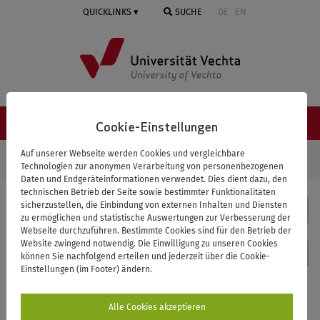
Springe
QUICKLINKS
SUCHE
DE
EN
zum
Inhalt
NAVIGATION ≡
Cookie-Einstellungen
STARTSEITE
SACHUNTERRICHT
FORSCHUNG UND TRANSFER
Auf unserer Webseite werden Cookies und vergleichbare
Technologien zur anonymen Verarbeitung von personenbezogenen
FORSCHUNG IN DER LEHRE
Daten und Endgeräteinformationen verwendet. Dies dient dazu, den
technischen Betrieb der Seite sowie bestimmter Funktionalitäten
sicherzustellen, die Einbindung von externen Inhalten und Diensten
Sachunterricht
zu ermöglichen und statistische Auswertungen zur Verbesserung der
Webseite durchzuführen. Bestimmte Cookies sind für den Betrieb der
Website zwingend notwendig. Die Einwilligung zu unseren Cookies
Kontakt
können Sie nachfolgend erteilen und jederzeit über die Cookie-
Einstellungen (im Footer) ändern.
Forschung in der Lehre
Alle Cookies akzeptieren