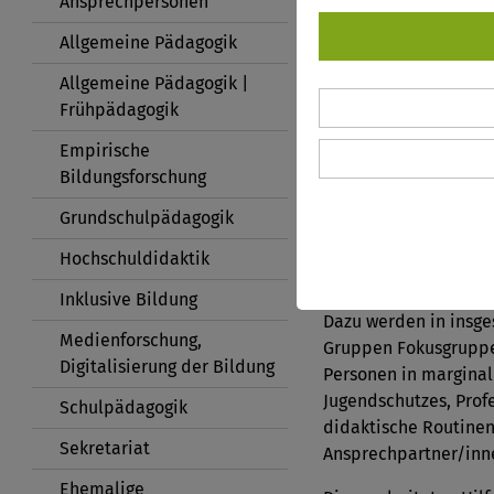
Ansprechpersonen
Finanzierung: EU-För
Allgemeine Pädagogik
Allgemeine Pädagogik |
Fördersumme: ca. 410
Frühpädagogik
Projektbeschreibung:
Empirische
Ziel des Forschungsp
Bildungsforschung
Akteur/innen im Gesun
Grundschulpädagogik
ist es, auf der Basis
eruieren, um profes
Hochschuldidaktik
Bekämpfung zu schul
Inklusive Bildung
Dazu werden in insges
Medienforschung,
Gruppen Fokusgruppen
Digitalisierung der Bildung
Personen in marginal
Jugendschutzes, Prof
Schulpädagogik
didaktische Routinen 
Sekretariat
Ansprechpartner/inne
Ehemalige