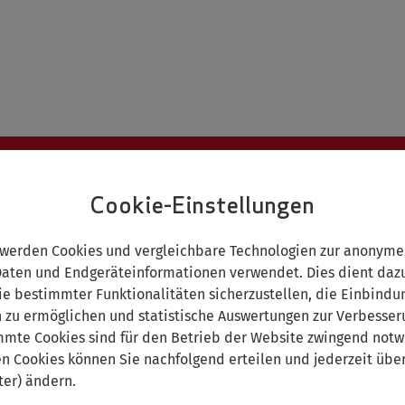
NG
WEITERBILDUNG
INTERNATIONAL
Cookie-Einstellungen
F.IN DR.IN STEIN, MARGIT
EU-DAPHNE-PROJEKT: EU FEM ROADMAP – EU ROADMAP
PROFESSIONELLE HELFER/INNEN
 werden Cookies und vergleichbare Technologien zur anonyme
-Daphne-Projekt: EU Fem Roadmap – EU Roadmap for Referral
ten und Endgeräteinformationen verwendet. Dies dient dazu
estellungen gegen Frühe/erzwungene Ehen für professionelle H
ie bestimmter Funktionalitäten sicherzustellen, die Einbindu
n zu ermöglichen und statistische Auswertungen zur Verbesse
ragstellung: Prof. Dr. Margit Stein, Prof. Dr. Yvette Völschow
mmte Cookies sind für den Betrieb der Website zwingend notw
en Cookies können Sie nachfolgend erteilen und jederzeit über
nd Projektmanagement: Isabell Brantl, Mathilde Sengoelge
ter) ändern.
 – Januar 2019