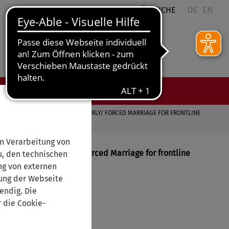
QUICKLINKS
SUCHE
DE
EN
ES
 FOR REFERRAL PATHWAYS ON EARLY/ FORCED MARRIAGE FOR FRONTLINE
n Verarbeitung von
 Pathways on Early/ Forced Marriage for frontline
, den technischen
elfer/innen
ng von externen
rung der Webseite
endig. Die
 die Cookie-