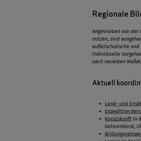
Regionale Bi
Angetrieben von der 
nutzen, sind ausgehe
außerschulische und 
individuelle Vorgehe
nach neuesten Maßstä
Aktuell koordi
Land- und Ernäh
Expedition Beru
KursZukunft
in 
Delmenhorst, O
Bildungsnetzwe