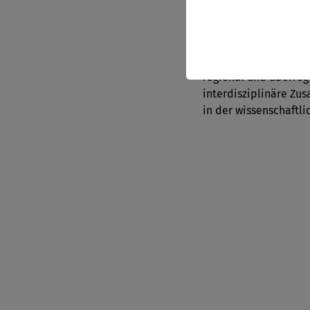
wissenschaftliche Lei
nehmen wir zugleich 
unser Konzept Region
zukunftsfähigem Denk
regional und überregi
interdisziplinäre Zus
in der wissenschaftl