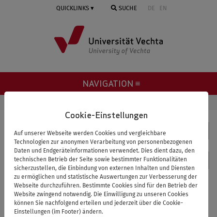
Springe
QUICKLINKS
SUCHE
DE
EN
zum
Inhalt
NAVIGATION ≡
STARTSEITE
DEZERNAT 4
GEBÄUDEMANAGEMENT
Cookie-Einstellungen
Dezernat 4
Auf unserer Webseite werden Cookies und vergleichbare
Technologien zur anonymen Verarbeitung von personenbezogenen
Daten und Endgeräteinformationen verwendet. Dies dient dazu, den
Kontakt
technischen Betrieb der Seite sowie bestimmter Funktionalitäten
sicherzustellen, die Einbindung von externen Inhalten und Diensten
zu ermöglichen und statistische Auswertungen zur Verbesserung der
Gebäudemanagement
Webseite durchzuführen. Bestimmte Cookies sind für den Betrieb der
Website zwingend notwendig. Die Einwilligung zu unseren Cookies
können Sie nachfolgend erteilen und jederzeit über die Cookie-
Einstellungen (im Footer) ändern.
Die Universität Vechta betreibt und unterhält derzeit 20