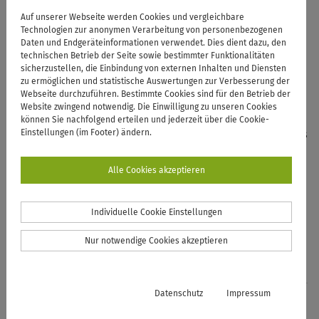
Stipendien
Auf unserer Webseite werden Cookies und vergleichbare
Technologien zur anonymen Verarbeitung von personenbezogenen
Daten und Endgeräteinformationen verwendet. Dies dient dazu, den
Als Studentin und Student hast du die Möglichkeit, dein
technischen Betrieb der Seite sowie bestimmter Funktionalitäten
sicherzustellen, die Einbindung von externen Inhalten und Diensten
Studium durch ein Stipendium zu finanzieren. Auf dieser
zu ermöglichen und statistische Auswertungen zur Verbesserung der
Seite kannst du dir über die vielzähligen Möglichkeiten
Webseite durchzuführen. Bestimmte Cookies sind für den Betrieb der
einen Überblick verschaffen.
Website zwingend notwendig. Die Einwilligung zu unseren Cookies
können Sie nachfolgend erteilen und jederzeit über die Cookie-
Einstellungen (im Footer) ändern.
Ein
Stipendium
ist eine finanzielle Förderung, die anders
als BAföG, nicht zurückgezahlt werden muss. In der
Vergabe von Stipendien werden nicht nur Hochbegabte
Alle Cookies akzeptieren
berücksichtigt. In Deutschland gibt es beispielsweise
das Deutschlandstipendium, das ERASMUS-Programm
Individuelle Cookie Einstellungen
oder Stipendien durch die 13 Begabtenförderungswerke.
Nur notwendige Cookies akzeptieren
Datenschutz
Impressum
BIDS: Partnerschulnetzwerk Hoch 2