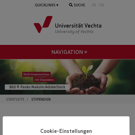
Springe
QUICKLINKS
SUCHE
DE
EN
zum
Inhalt
NAVIGATION ≡
© Pasko Maksim/AdobeStock
STARTSEITE
STIPENDIEN
Kontakt
Cookie-Einstellungen