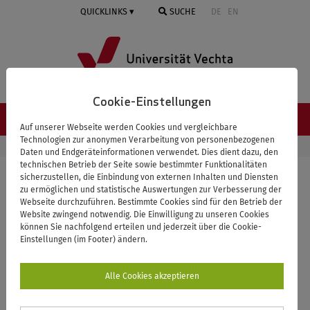
Springe
QUICKLINKS
SUCHE
DE
EN
zum
Inhalt
Cookie-Einstellungen
NAVIGATION ≡
Auf unserer Webseite werden Cookies und vergleichbare
Technologien zur anonymen Verarbeitung von personenbezogenen
STARTSEITE
UNIVERSITÄT
PERSONENVERZEICHNIS
Daten und Endgeräteinformationen verwendet. Dies dient dazu, den
technischen Betrieb der Seite sowie bestimmter Funktionalitäten
sicherzustellen, die Einbindung von externen Inhalten und Diensten
zu ermöglichen und statistische Auswertungen zur Verbesserung der
Zurück zur Übersicht
Webseite durchzuführen. Bestimmte Cookies sind für den Betrieb der
Website zwingend notwendig. Die Einwilligung zu unseren Cookies
Fachinger, Uwe, Prof. Dr.
können Sie nachfolgend erteilen und jederzeit über die Cookie-
Einstellungen (im Footer) ändern.
(im Ruhestand)
Alle Cookies akzeptieren
Ökonomie und demographischer Wandel