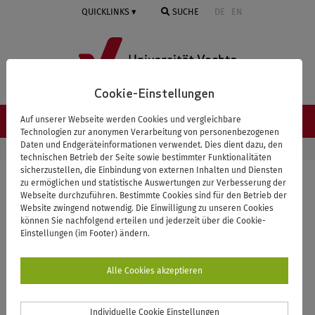
Springe
QUICKLINKS
SUCHE
DE
EN
zum
Inhalt
Cookie-Einstellungen
NAVIGATION ≡
Auf unserer Webseite werden Cookies und vergleichbare
Technologien zur anonymen Verarbeitung von personenbezogenen
Daten und Endgeräteinformationen verwendet. Dies dient dazu, den
STARTSEITE
UNIVERSITÄT
PERSONENVERZEICHNIS
technischen Betrieb der Seite sowie bestimmter Funktionalitäten
sicherzustellen, die Einbindung von externen Inhalten und Diensten
zu ermöglichen und statistische Auswertungen zur Verbesserung der
Webseite durchzuführen. Bestimmte Cookies sind für den Betrieb der
Zurück zur Übersicht
Website zwingend notwendig. Die Einwilligung zu unseren Cookies
können Sie nachfolgend erteilen und jederzeit über die Cookie-
Blömer, Petra
Einstellungen (im Footer) ändern.
Alle Cookies akzeptieren
Organisationseinheit
Individuelle Cookie Einstellungen