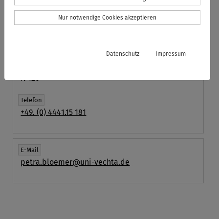
Fakultät II
Nur notwendige Cookies akzeptieren
Fach
Katholische Theologie
Datenschutz
Impressum
Raum
N 126
Telefon
+49. (0) 4441.15 181
E-Mail
petra.bloemer@uni-vechta.de