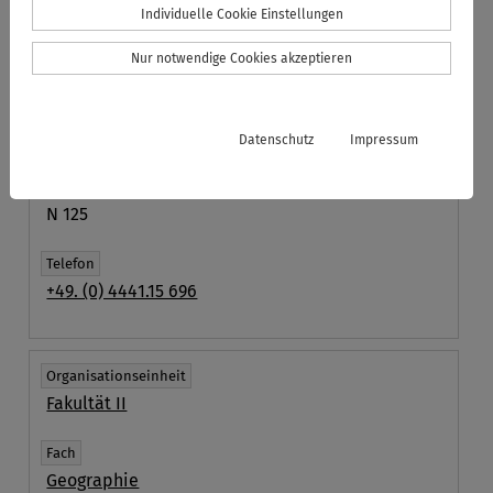
Individuelle Cookie Einstellungen
Organisationseinheit
Fakultät II
Nur notwendige Cookies akzeptieren
Fach
Katholische Theologie
Datenschutz
Impressum
Raum
N 125
Telefon
+49. (0) 4441.15 696
Organisationseinheit
Fakultät II
Fach
Geographie