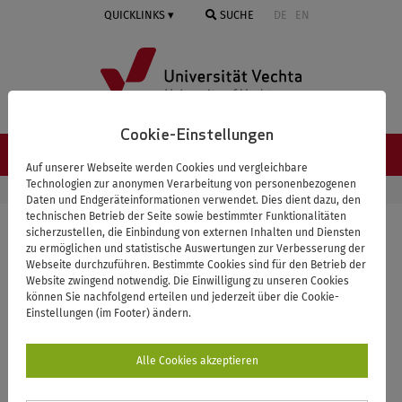
Springe
QUICKLINKS
SUCHE
DE
EN
zum
Inhalt
Cookie-Einstellungen
NAVIGATION ≡
Auf unserer Webseite werden Cookies und vergleichbare
Technologien zur anonymen Verarbeitung von personenbezogenen
STARTSEITE
UNIVERSITÄT
PERSONENVERZEICHNIS
Daten und Endgeräteinformationen verwendet. Dies dient dazu, den
technischen Betrieb der Seite sowie bestimmter Funktionalitäten
sicherzustellen, die Einbindung von externen Inhalten und Diensten
zu ermöglichen und statistische Auswertungen zur Verbesserung der
Zurück zur Übersicht
Webseite durchzuführen. Bestimmte Cookies sind für den Betrieb der
Website zwingend notwendig. Die Einwilligung zu unseren Cookies
Schmidt, Caroline
können Sie nachfolgend erteilen und jederzeit über die Cookie-
Einstellungen (im Footer) ändern.
Wissenschaftliche Mitarbeiterin
Alle Cookies akzeptieren