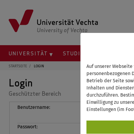
Springe
zum
Inhalt
UNIVERSITÄT
STUDIUM
FORSCHU
Auf unserer Webseite
STARTSEITE
LOGIN
personenbezogenen Da
Login
Betrieb der Seite sow
Inhalten und Dienste
Geschützter Bereich
durchzuführen. Besti
Einwilligung zu unser
Benutzername:
Einstellungen (im Foo
Passwort: