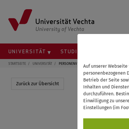
Springe
zum
Inhalt
UNIVERSITÄT
STUDIUM
FORSCHU
STARTSEITE
UNIVERSITÄT
PERSONENVERZEICHNIS
Auf unserer Webseite
personenbezogenen Da
Tabeling, 
Betrieb der Seite sow
Zurück zur Übersicht
Inhalten und Dienste
durchzuführen. Besti
Einwilligung zu unser
Organisationseinheit
Einstellungen (im Foo
Fakultät II
Raum