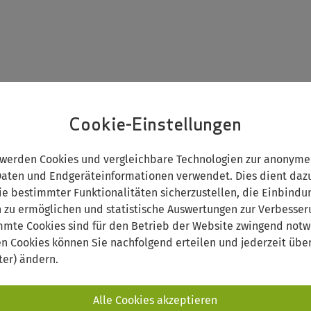
Cookie-Einstellungen
NG
WEITERBILDUNG
INTERNATIONAL
 werden Cookies und vergleichbare Technologien zur anonyme
ten und Endgeräteinformationen verwendet. Dies dient dazu
Stefanie
ie bestimmter Funktionalitäten sicherzustellen, die Einbindu
n zu ermöglichen und statistische Auswertungen zur Verbesse
mmte Cookies sind für den Betrieb der Website zwingend notw
en Cookies können Sie nachfolgend erteilen und jederzeit über
ter) ändern.
Alle Cookies akzeptieren