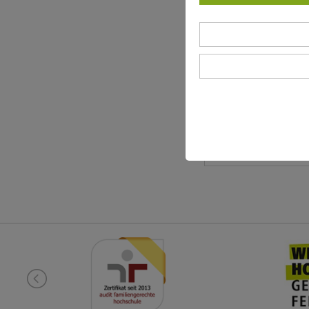
A 10b
Telefon
+49. (0) 4441.15 198
E-Mail
stefanie.tabeling