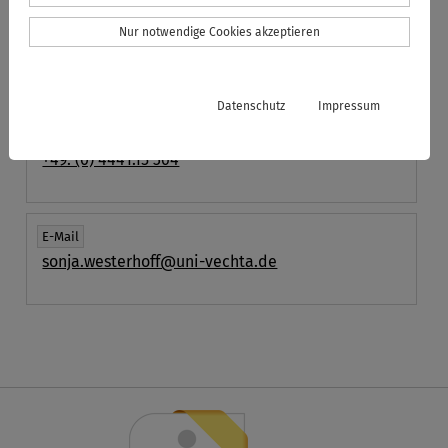
Universitätsbibliothek
Nur notwendige Cookies akzeptieren
Raum
L 106
Datenschutz
Impressum
Telefon
+49. (0) 4441.15 364
E-Mail
sonja.westerhoff@uni-vechta.de