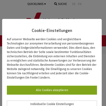
Springe
QUICKLINKS
SUCHE
DE
EN
zum
Inhalt
Cookie-Einstellungen
Auf unserer Webseite werden Cookies und vergleichbare
NAVIGATION ≡
Technologien zur anonymen Verarbeitung von personenbezogenen
Daten und Endgeräteinformationen verwendet. Dies dient dazu, den
STARTSEITE
UNIVERSITÄT
PERSONENVERZEICHNIS
technischen Betrieb der Seite sowie bestimmter Funktionalitäten
sicherzustellen, die Einbindung von externen Inhalten und Diensten
zu ermöglichen und statistische Auswertungen zur Verbesserung der
Webseite durchzuführen. Bestimmte Cookies sind für den Betrieb der
Zurück zur Übersicht
Website zwingend notwendig. Die Einwilligung zu unseren Cookies
können Sie nachfolgend erteilen und jederzeit über die Cookie-
Westerhoff, Sonja
Einstellungen (im Footer) ändern.
Alle Cookies akzeptieren
Individuelle Cookie Einstellungen
Organisationseinheit