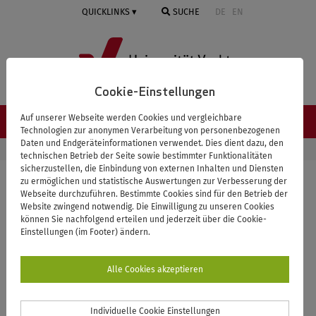
Springe
QUICKLINKS
SUCHE
DE
EN
zum
Inhalt
Cookie-Einstellungen
Auf unserer Webseite werden Cookies und vergleichbare
NAVIGATION ≡
Technologien zur anonymen Verarbeitung von personenbezogenen
Daten und Endgeräteinformationen verwendet. Dies dient dazu, den
STARTSEITE
UNIVERSITÄT
PERSONENVERZEICHNIS
technischen Betrieb der Seite sowie bestimmter Funktionalitäten
sicherzustellen, die Einbindung von externen Inhalten und Diensten
zu ermöglichen und statistische Auswertungen zur Verbesserung der
Webseite durchzuführen. Bestimmte Cookies sind für den Betrieb der
Zurück zur Übersicht
Website zwingend notwendig. Die Einwilligung zu unseren Cookies
können Sie nachfolgend erteilen und jederzeit über die Cookie-
Meyer, Marius
Einstellungen (im Footer) ändern.
Alle Cookies akzeptieren
Individuelle Cookie Einstellungen
Ausbildung