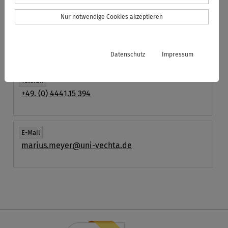
Fachinformatiker - Fachrichtung
Nur notwendige Cookies akzeptieren
Systemintegration
Raum
Datenschutz
Impressum
E036a
Telefon
+49. (0) 4441.15 394
E-Mail
marius.meyer@uni-vechta.de